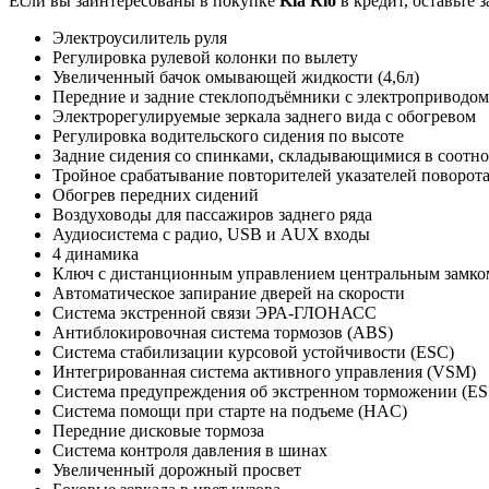
Если вы заинтересованы в покупке
Kia Rio
в кредит, оставьте 
Электроусилитель руля
Регулировка рулевой колонки по вылету
Увеличенный бачок омывающей жидкости (4,6л)
Передние и задние стеклоподъёмники с электроприводом
Электрорегулируемые зеркала заднего вида с обогревом
Регулировка водительского сидения по высоте
Задние сидения со спинками, складывающимися в соотн
Тройное срабатывание повторителей указателей поворот
Обогрев передних сидений
Воздуховоды для пассажиров заднего ряда
Аудиосистема с радио, USB и AUX входы
4 динамика
Ключ с дистанционным управлением центральным замко
Автоматическое запирание дверей на скорости
Система экстренной связи ЭРА-ГЛОНАСС
Антиблокировочная система тормозов (ABS)
Система стабилизации курсовой устойчивости (ESC)
Интегрированная система активного управления (VSM)
Система предупреждения об экстренном торможении (ES
Система помощи при старте на подъеме (HAC)
Передние дисковые тормоза
Система контроля давления в шинах
Увеличенный дорожный просвет