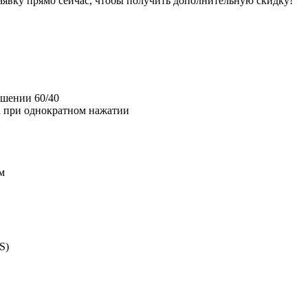
заявку прямо сейчас, чтобы получить дополнительную скидку!
ошении 60/40
а при однократном нажатии
м
S)