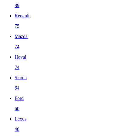
89
Renault
75
Mazda
74
Haval
74
Skoda
64
Ford
60
Lexus
48