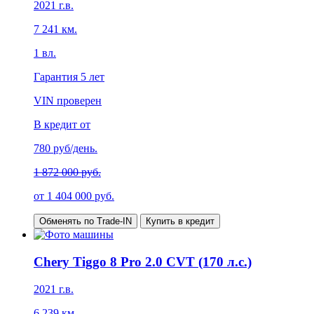
2021
г.в.
7 241
км.
1
вл.
Гарантия
5 лет
VIN проверен
В кредит от
780
руб/день.
1 872 000 руб.
от
1 404 000
руб.
Обменять по Trade-IN
Купить в кредит
Chery Tiggo 8 Pro 2.0 CVT (170 л.с.)
2021
г.в.
6 239
км.