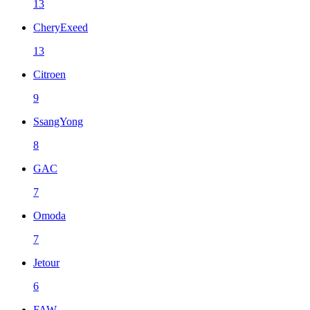
13
CheryExeed
13
Citroen
9
SsangYong
8
GAC
7
Omoda
7
Jetour
6
FAW