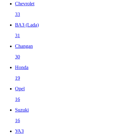
Chevrolet
33
ВАЗ (Lada)
31
Changan
30
Honda
19
Opel
16
Suzuki
16
УАЗ