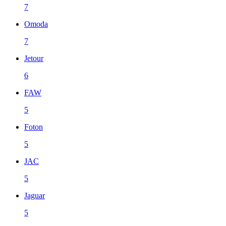
7
Omoda
7
Jetour
6
FAW
5
Foton
5
JAC
5
Jaguar
5