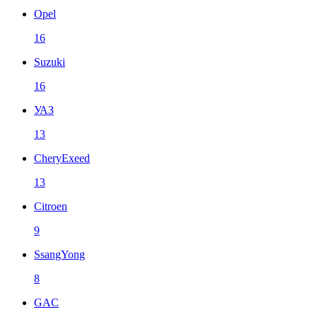
Opel
16
Suzuki
16
УАЗ
13
CheryExeed
13
Citroen
9
SsangYong
8
GAC