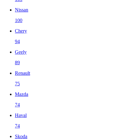
Nissan
100
Chery
94
Geely
89
Renault
75
Mazda
74
Haval
74
Skoda