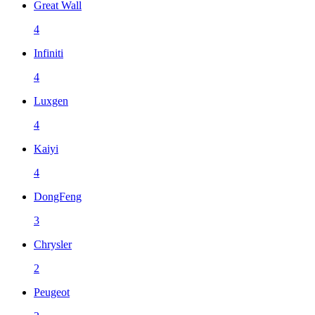
Great Wall
4
Infiniti
4
Luxgen
4
Kaiyi
4
DongFeng
3
Chrysler
2
Peugeot