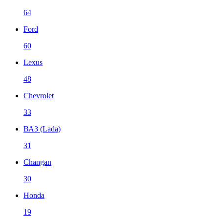
64
Ford
60
Lexus
48
Chevrolet
33
ВАЗ (Lada)
31
Changan
30
Honda
19