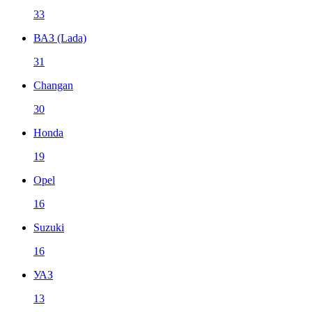
33
ВАЗ (Lada)
31
Changan
30
Honda
19
Opel
16
Suzuki
16
УАЗ
13