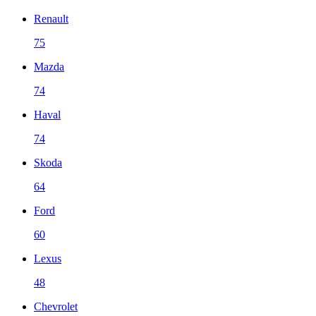
Renault
75
Mazda
74
Haval
74
Skoda
64
Ford
60
Lexus
48
Chevrolet