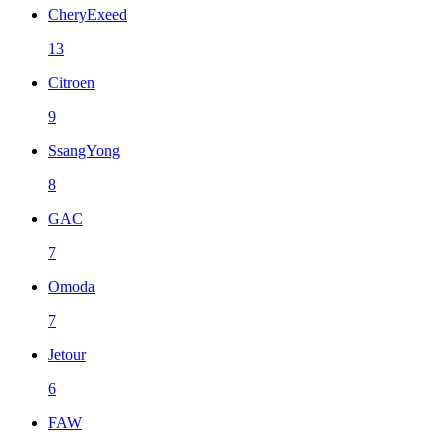
CheryExeed
13
Citroen
9
SsangYong
8
GAC
7
Omoda
7
Jetour
6
FAW