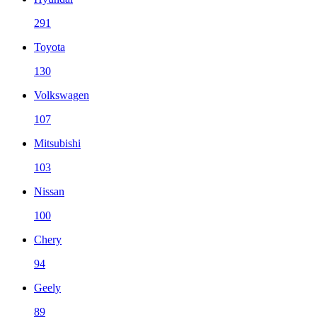
291
Toyota
130
Volkswagen
107
Mitsubishi
103
Nissan
100
Chery
94
Geely
89