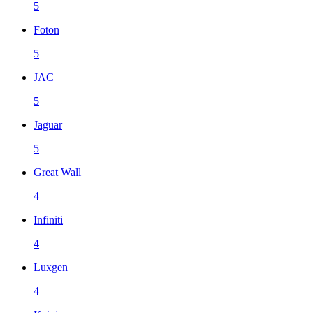
5
Foton
5
JAC
5
Jaguar
5
Great Wall
4
Infiniti
4
Luxgen
4