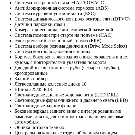
Система экстренной связи ЭРА-ГЛОНАСС
Антиблокировочная система тормозов (ABS)
Система курсовой устойчивости (ESС)
Система динамического контроля вектора тяги (DTVC)
Датчики парковки сзади
Камера заднего вида с динамической разметкой
Система помощи при старте на подъеме (HAC)
Электрический стояночный тормоз (EPB)
Система выбора режима движения (Drive Mode Select)
Система контроля давления в шинах
Корпуса боковых зеркал заднего вида окрашены в цвет
кузова, с повторителями указателя поворота
Две двойные выхлопные трубы (четыре патрубка),
хромированные
Задний спойлер
Легкосплавные колесные диски 18"
Шины 225/45 R18
Светодиодные дневные ходовые огни (LED DRL)
Светодиодные фары ближнего и дальнего света (LED)
Светодиодные задние фонари
Боковые зеркала заднего вида с интегрированными
лампами, для подсветки пространства перед дверями
автомобиля
Обивка потолка тканью
Центральная консоль с отделкой черным глянцем