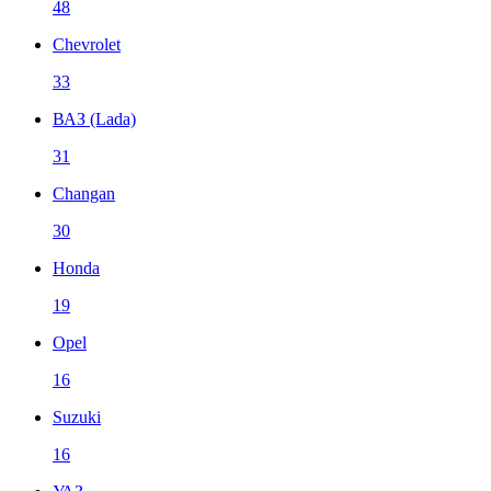
48
Chevrolet
33
ВАЗ (Lada)
31
Changan
30
Honda
19
Opel
16
Suzuki
16