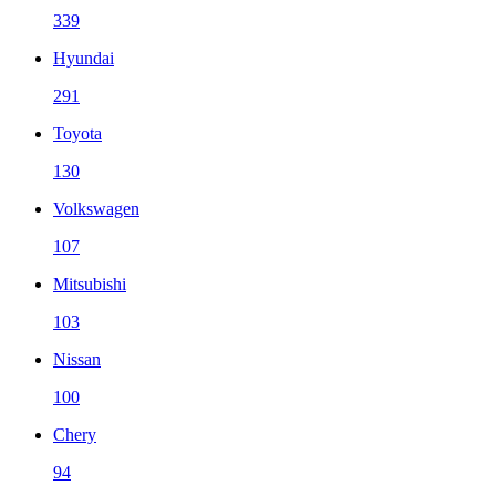
339
Hyundai
291
Toyota
130
Volkswagen
107
Mitsubishi
103
Nissan
100
Chery
94