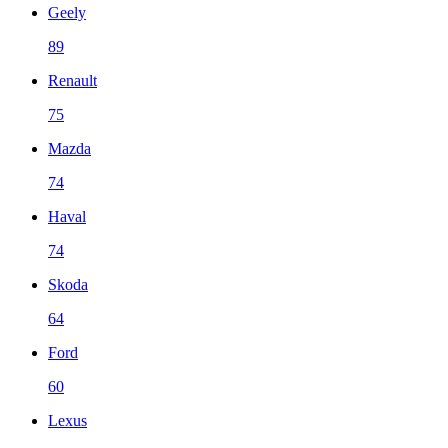
Geely
89
Renault
75
Mazda
74
Haval
74
Skoda
64
Ford
60
Lexus