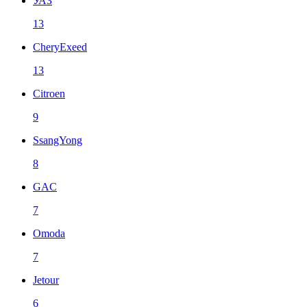
УАЗ
13
CheryExeed
13
Citroen
9
SsangYong
8
GAC
7
Omoda
7
Jetour
6