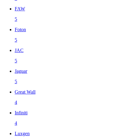
FAW
5
Foton
5
JAC
5
Jaguar
5
Great Wall
4
Infiniti
4
Luxgen