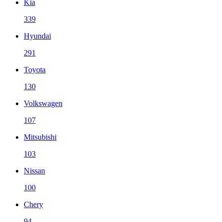
Kia
339
Hyundai
291
Toyota
130
Volkswagen
107
Mitsubishi
103
Nissan
100
Chery
94