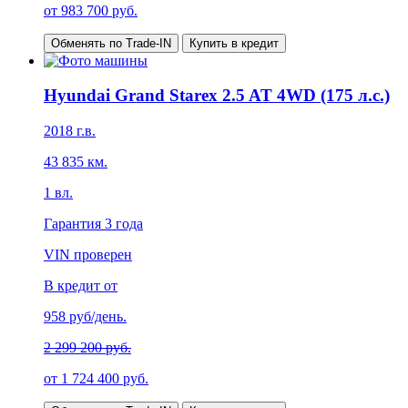
от
983 700
руб.
Обменять по Trade-IN
Купить в кредит
Hyundai Grand Starex 2.5 AT 4WD (175 л.с.)
2018
г.в.
43 835
км.
1
вл.
Гарантия
3 года
VIN проверен
В кредит от
958
руб/день.
2 299 200 руб.
от
1 724 400
руб.