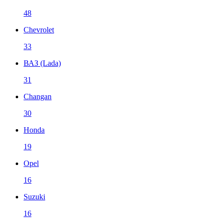
48
Chevrolet
33
ВАЗ (Lada)
31
Changan
30
Honda
19
Opel
16
Suzuki
16