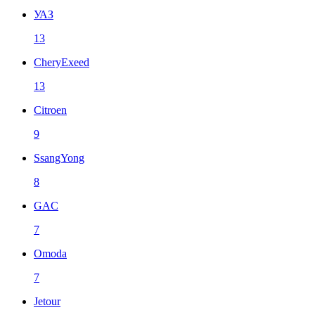
УАЗ
13
CheryExeed
13
Citroen
9
SsangYong
8
GAC
7
Omoda
7
Jetour