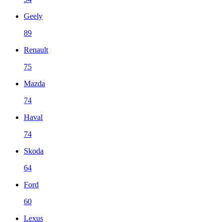
Geely
89
Renault
75
Mazda
74
Haval
74
Skoda
64
Ford
60
Lexus