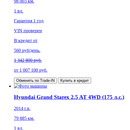
98 003
км.
1
вл.
Гарантия
1 год
VIN проверен
В кредит от
560
руб/день.
1 342 800 руб.
от
1 007 100
руб.
Обменять по Trade-IN
Купить в кредит
Hyundai Grand Starex 2.5 AT 4WD (175 л.с.)
2014
г.в.
79 885
км.
1
вл.