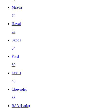
Mazda
74
Haval
74
Skoda
64
Ford
60
Lexus
48
Chevrolet
33
ВАЗ (Lada)