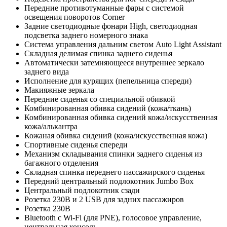
Передние противотуманные фары с системой
освещения поворотов Corner
Задние светодиодные фонари High, светодиодная
подсветка заднего номерного знака
Система управления дальним светом Auto Light Assistant
Складная делимая спинка заднего сиденья
Автоматически затемняющееся внутреннее зеркало
заднего вида
Исполнение для курящих (пепельница спереди)
Макияжные зеркала
Передние сиденья со специальной обивкой
Комбинированная обивка сидений (кожа/ткань)
Комбинированная обивка сидений кожа/искусственная
кожа/алькантра
Кожаная обивка сидений (кожа/искусственная кожа)
Спортивные сиденья спереди
Механизм складывания спинки заднего сиденья из
багажного отделения
Складная спинка переднего пассажирского сиденья
Передний центральный подлокотник Jumbo Box
Центральный подлокотник сзади
Розетка 230В и 2 USB для задних пассажиров
Розетка 230В
Bluetooth с Wi-Fi (для PNE), голосовое управление,
центральная консоль