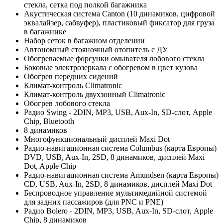
стекла, сетка под полкой багажника
Акустическая система Canton (10 динамиков, цифровой
эквалайзер, сабвуфер), пластиковый фиксатор для груза
в багажнике
Набор сеток в багажном отделении
Автономный стояночный отопитель с ДУ
Обогреваемые форсунки омывателя лобового стекла
Боковые электрозеркала с обогревом в цвет кузова
Обогрев передних сидений
Климат-контроль Climatronic
Климат-контроль двухзонный Climatronic
Обогрев лобового стекла
Радио Swing - 2DIN, MP3, USB, Aux-In, SD-слот, Apple
Chip, Bluetooth
8 динамиков
Многофункциональный дисплей Maxi Dot
Радио-навигационная система Columbus (карта Европы)
DVD, USB, Aux-In, 2SD, 8 динамиков, дисплей Maxi
Dot, Apple Chip
Радио-навигационная система Amundsen (карта Европы)
CD, USB, Aux-In, 2SD, 8 динамиков, дисплей Maxi Dot
Беспроводное управление мультимедийной системой
для задних пассажиров (для PNC и PNE)
Радио Bolero - 2DIN, MP3, USB, Aux-In, SD-слот, Apple
Chip, 8 динамиков