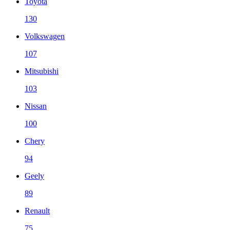
Toyota
130
Volkswagen
107
Mitsubishi
103
Nissan
100
Chery
94
Geely
89
Renault
75