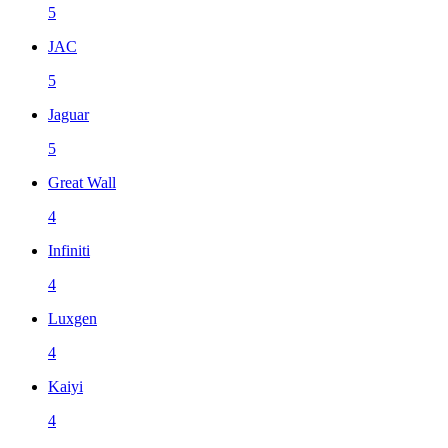
5
JAC
5
Jaguar
5
Great Wall
4
Infiniti
4
Luxgen
4
Kaiyi
4