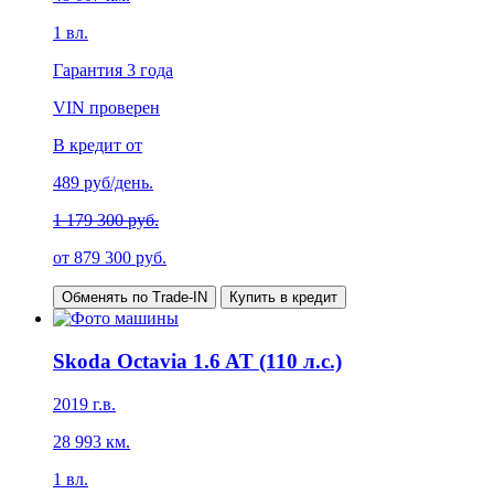
1
вл.
Гарантия
3 года
VIN проверен
В кредит от
489
руб/день.
1 179 300 руб.
от
879 300
руб.
Обменять по Trade-IN
Купить в кредит
Skoda Octavia 1.6 AT (110 л.с.)
2019
г.в.
28 993
км.
1
вл.