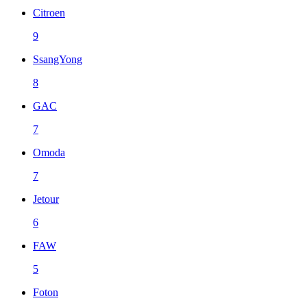
Citroen
9
SsangYong
8
GAC
7
Omoda
7
Jetour
6
FAW
5
Foton