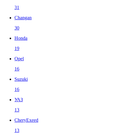
31
Changan
30
Honda
19
Opel
16
Suzuki
16
УАЗ
13
CheryExeed
13