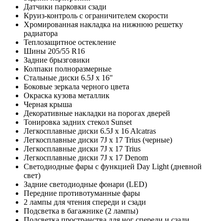
Датчики парковки сзади
Круиз-контроль с ограничителем скорости
Хромированная накладка на нижнюю решетку
радиатора
Теплозащитное остекление
Шины 205/55 R16
Задние брызговики
Колпаки полноразмерные
Стальные диски 6.5J x 16"
Боковые зеркала черного цвета
Окраска кузова металлик
Черная крыша
Декоративные накладки на порогах дверей
Тонировка задних стекол Sunset
Легкосплавные диски 6.5J x 16 Alcatras
Легкосплавные диски 7J x 17 Trius (черные)
Легкосплавные диски 7J x 17 Trius
Легкосплавные диски 7J x 17 Denom
Светодиодные фары с функцией Day Light (дневной
свет)
Задние светодиодные фонари (LED)
Передние противотуманные фары
2 лампы для чтения спереди и сзади
Подсветка в багажнике (2 лампы)
Подсветка пространства для ног спереди и сзади