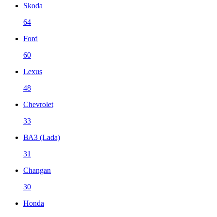
Skoda
64
Ford
60
Lexus
48
Chevrolet
33
ВАЗ (Lada)
31
Changan
30
Honda