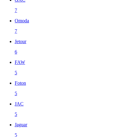
7
Omoda
7
Jetour
6
FAW
5
Foton
5
JAC
5
Jaguar
5