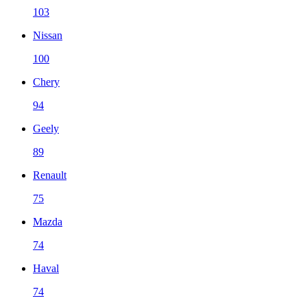
103
Nissan
100
Chery
94
Geely
89
Renault
75
Mazda
74
Haval
74