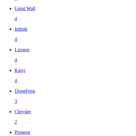
Great Wall
4
Infiniti
4
Luxgen
4
Kaiyi
4
DongFeng
3
Chrysler
2
Peugeot