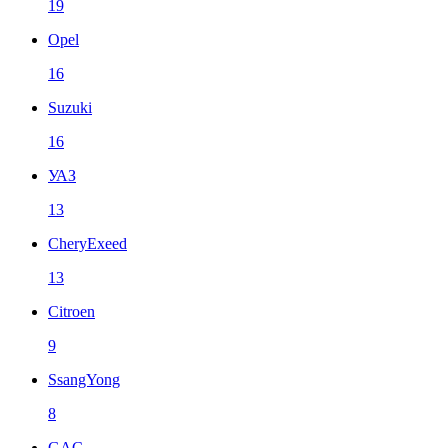
19
Opel
16
Suzuki
16
УАЗ
13
CheryExeed
13
Citroen
9
SsangYong
8
GAC