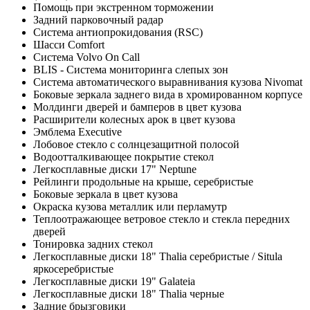
Помощь при экстренном торможении
Задний парковочный радар
Система антиопрокидования (RSC)
Шасси Comfort
Система Volvo On Call
BLIS - Система мониторинга слепых зон
Система автоматического выравнивания кузова Nivomat
Боковые зеркала заднего вида в хромированном корпусе
Молдинги дверей и бамперов в цвет кузова
Расширители колесных арок в цвет кузова
Эмблема Executive
Лобовое стекло с солнцезащитной полосой
Водоотталкивающее покрытие стекол
Легкосплавные диски 17" Neptune
Рейлинги продольные на крыше, серебристые
Боковые зеркала в цвет кузова
Окраска кузова металлик или перламутр
Теплоотражающее ветровое стекло и стекла передних
дверей
Тонировка задних стекол
Легкосплавные диски 18" Thalia серебристые / Situla
яркосеребристые
Легкосплавные диски 19" Galateia
Легкосплавные диски 18" Thalia черные
Задние брызговики