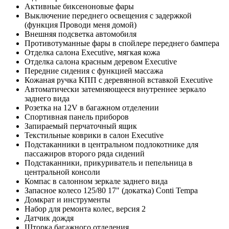
Активные биксеноновые фары
Выключение переднего освещения с задержкой
(функция Проводи меня домой)
Внешняя подсветка автомобиля
Противотуманные фары в спойлере переднего бампера
Отделка салона Executive, мягкая кожа
Отделка салона красным деревом Executive
Передние сидения с функцией массажа
Кожаная ручка КПП с деревянной вставкой Executive
Автоматически затемняющееся внутреннее зеркало
заднего вида
Розетка на 12V в багажном отделении
Спортивная панель приборов
Запираемый перчаточный ящик
Текстильные коврики в салон Executive
Подстаканники в центральном подлокотнике для
пассажиров второго ряда сидений
Подстаканники, прикуриватель и пепельница в
центральной консоли
Компас в салонном зеркале заднего вида
Запасное колесо 125/80 17" (докатка) Conti Tempa
Домкрат и инструменты
Набор для ремонта колес, версия 2
Датчик дождя
Шторка багажного отделения