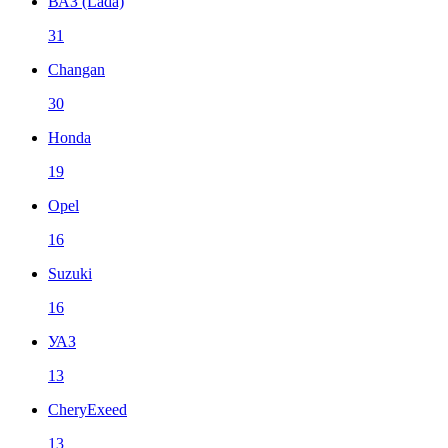
ВАЗ (Lada)
31
Changan
30
Honda
19
Opel
16
Suzuki
16
УАЗ
13
CheryExeed
13