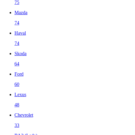
75
Mazda
74
Haval
74
Skoda
64
Ford
60
Lexus
48
Chevrolet
33