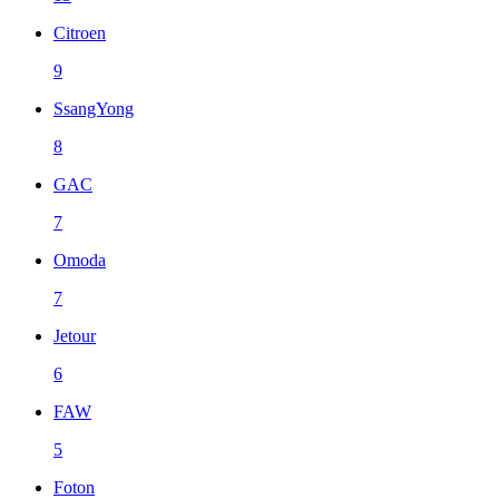
Citroen
9
SsangYong
8
GAC
7
Omoda
7
Jetour
6
FAW
5
Foton