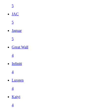
5
JAC
5
Jaguar
5
Great Wall
4
Infiniti
4
Luxgen
4
Kaiyi
4