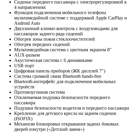
Сиденье переднего пассажира с электрорегулировкой в
4 направлениях
Функция подключения мобильного телефона
мультимедийной системе с поддержкой Apple CarPlay и
Android Auto
Двухзонный климат-контроль с воздуховодами для
пассажиров заднего ряда сидений
Обогрев зоны покоя стеклоочистителей
Обогрев передних сидений
Мультимедийная система c цветным экраном 8"
AUX-разъем
Акустическая система c 6 динамиками
USB порт
Цифровая панель приборов (ЖК дисплей 7")
Система громкой связи Bluetooth hands-free
Bluetooth-интерфейс для подключения мобильных
устройств
Противоугонная система
Отключаемая подушка безопасности переднего
пассажира
Подушки безопасности водителя и переднего пассажира
Крепление для детского кресла на заднем сидении
(ISOFIX)
Механизм блокировки открывания задних боковых
дверей изнутри («Детский замок»)