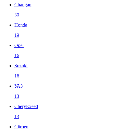
Changan
30
Honda
19
Opel
16
Suzuki
16
УАЗ
13
CheryExeed
13
Citroen