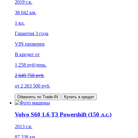
2019
г.в.
38 042
км.
1
вл.
Гарантия
3 года
VIN проверен
В кредит от
1 258
руб/день.
2 640 750 руб.
от
2 263 500
руб.
Обменять по Trade-IN
Купить в кредит
Volvo S60 1.6 T3 Powershift (150 л.с.)
2013
г.в.
87 338
км.