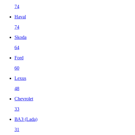
74
Haval
74
Skoda
64
Ford
60
Lexus
48
Chevrolet
33
ВАЗ (Lada)
31