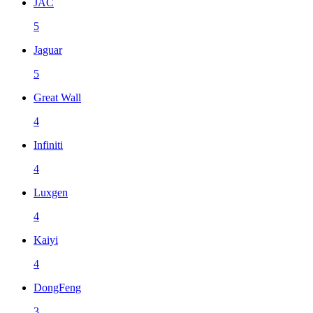
JAC
5
Jaguar
5
Great Wall
4
Infiniti
4
Luxgen
4
Kaiyi
4
DongFeng
3