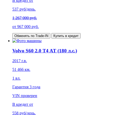
В кредит от
537
руб/день.
1 267 000 руб.
от
967 000
руб.
Обменять по Trade-IN
Купить в кредит
Volvo S60 2.0 T4 AT (180 л.с.)
2017
г.в.
51 466
км.
1
вл.
Гарантия
3 года
VIN проверен
В кредит от
558
руб/день.