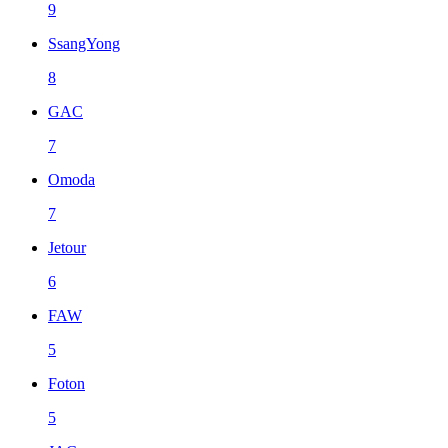
9
SsangYong
8
GAC
7
Omoda
7
Jetour
6
FAW
5
Foton
5