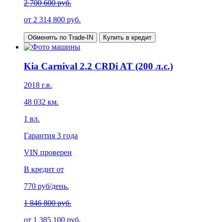
2 700 600 руб.
от
2 314 800
руб.
Обменять по Trade-IN
Купить в кредит
Kia Carnival 2.2 CRDi AT (200 л.с.)
2018
г.в.
48 032
км.
1
вл.
Гарантия
3 года
VIN проверен
В кредит от
770
руб/день.
1 846 800 руб.
от
1 385 100
руб.