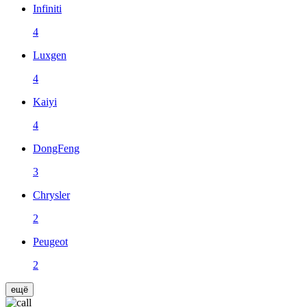
Infiniti
4
Luxgen
4
Kaiyi
4
DongFeng
3
Chrysler
2
Peugeot
2
ещё