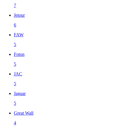
7
Jetour
6
FAW
5
Foton
5
JAC
5
Jaguar
5
Great Wall
4