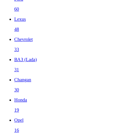
60
Lexus
48
Chevrolet
33
ВАЗ (Lada)
31
Changan
30
Honda
19
Opel
16