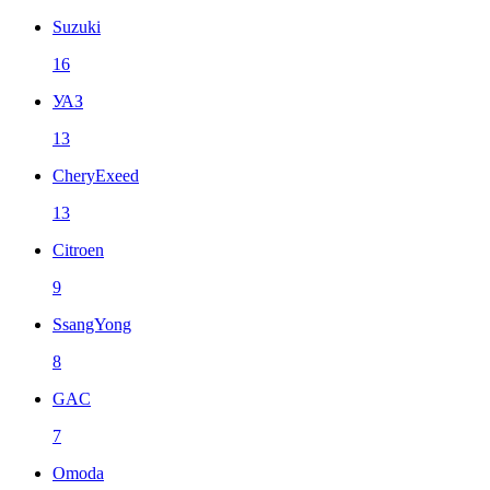
Suzuki
16
УАЗ
13
CheryExeed
13
Citroen
9
SsangYong
8
GAC
7
Omoda