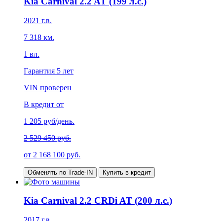
Kia Carnival 2.2 AT (199 л.с.)
2021
г.в.
7 318
км.
1
вл.
Гарантия
5 лет
VIN проверен
В кредит от
1 205
руб/день.
2 529 450 руб.
от
2 168 100
руб.
Обменять по Trade-IN
Купить в кредит
Kia Carnival 2.2 CRDi AT (200 л.с.)
2017
г.в.