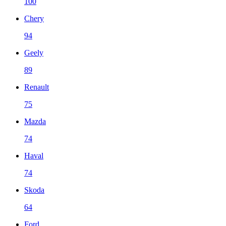
100
Chery
94
Geely
89
Renault
75
Mazda
74
Haval
74
Skoda
64
Ford