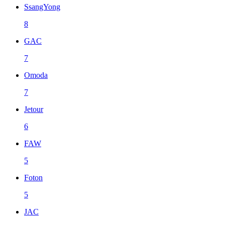
SsangYong
8
GAC
7
Omoda
7
Jetour
6
FAW
5
Foton
5
JAC