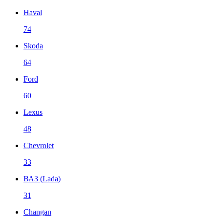
Haval
74
Skoda
64
Ford
60
Lexus
48
Chevrolet
33
ВАЗ (Lada)
31
Changan