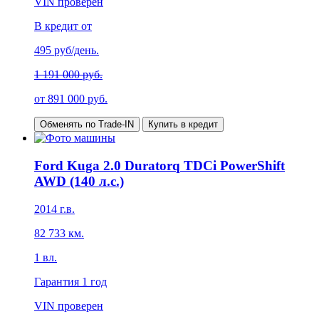
VIN проверен
В кредит от
495
руб/день.
1 191 000 руб.
от
891 000
руб.
Обменять по Trade-IN
Купить в кредит
Ford Kuga 2.0 Duratorq TDCi PowerShift
AWD (140 л.с.)
2014
г.в.
82 733
км.
1
вл.
Гарантия
1 год
VIN проверен