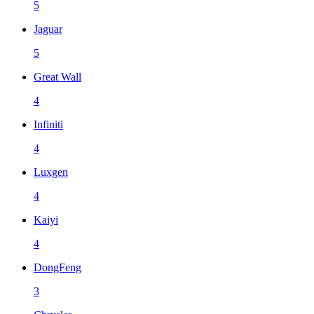
5
Jaguar
5
Great Wall
4
Infiniti
4
Luxgen
4
Kaiyi
4
DongFeng
3