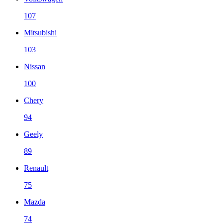
107
Mitsubishi
103
Nissan
100
Chery
94
Geely
89
Renault
75
Mazda
74