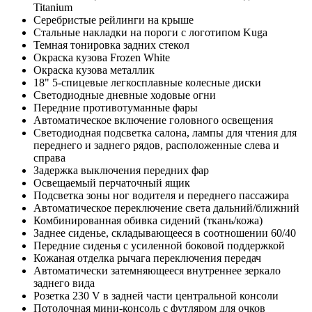
Titanium
Серебристые рейлинги на крыше
Стальные накладки на пороги с логотипом Kuga
Темная тонировка задних стекол
Окраска кузова Frozen White
Окраска кузова металлик
18" 5-спицевые легкосплавные колесные диски
Светодиодные дневные ходовые огни
Передние противотуманные фары
Автоматическое включение головного освещения
Светодиодная подсветка салона, лампы для чтения для
переднего и заднего рядов, расположенные слева и
справа
Задержка выключения передних фар
Освещаемый перчаточный ящик
Подсветка зоны ног водителя и переднего пассажира
Автоматическое переключение света дальний/ближний
Комбинированная обивка сидений (ткань/кожа)
Заднее сиденье, складывающееся в соотношении 60/40
Передние сиденья с усиленной боковой поддержкой
Кожаная отделка рычага переключения передач
Автоматически затемняющееся внутреннее зеркало
заднего вида
Розетка 230 V в задней части центральной консоли
Потолочная мини-консоль с футляром для очков