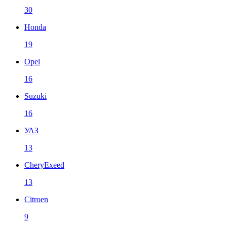
30
Honda
19
Opel
16
Suzuki
16
УАЗ
13
CheryExeed
13
Citroen
9