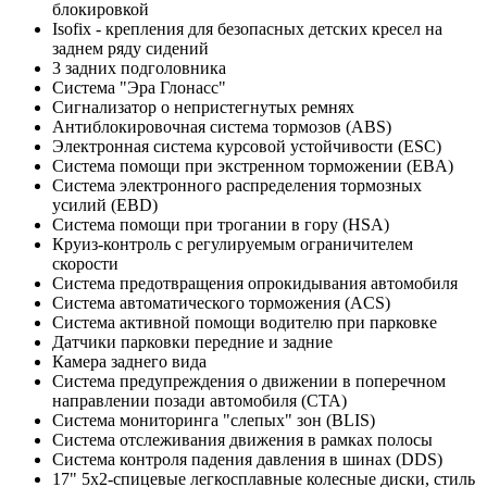
блокировкой
Isofix - крепления для безопасных детских кресел на
заднем ряду сидений
3 задних подголовника
Система "Эра Глонасс"
Сигнализатор о непристегнутых ремнях
Антиблокировочная система тормозов (ABS)
Электронная система курсовой устойчивости (ESC)
Система помощи при экстренном торможении (EBA)
Система электронного распределения тормозных
усилий (EBD)
Cистема помощи при трогании в гору (HSA)
Круиз-контроль с регулируемым ограничителем
скорости
Система предотвращения опрокидывания автомобиля
Система автоматического торможения (ACS)
Система активной помощи водителю при парковке
Датчики парковки передние и задние
Камера заднего вида
Система предупреждения о движении в поперечном
направлении позади автомобиля (CTA)
Система мониторинга "слепых" зон (BLIS)
Система отслеживания движения в рамках полосы
Система контроля падения давления в шинах (DDS)
17" 5x2-спицевые легкосплавные колесные диски, стиль