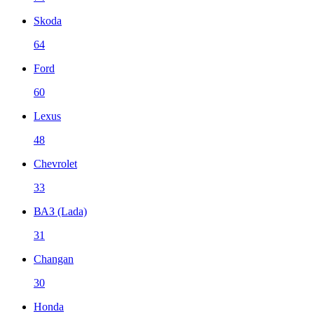
Skoda
64
Ford
60
Lexus
48
Chevrolet
33
ВАЗ (Lada)
31
Changan
30
Honda