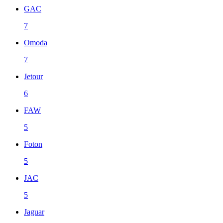
GAC
7
Omoda
7
Jetour
6
FAW
5
Foton
5
JAC
5
Jaguar