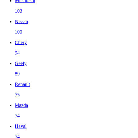
Mitsubishi
103
Nissan
100
Chery
94
Geely
89
Renault
75
Mazda
74
Haval
74