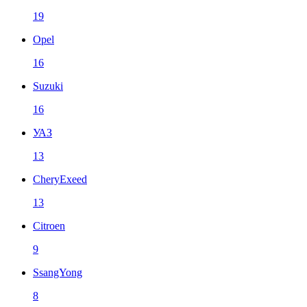
19
Opel
16
Suzuki
16
УАЗ
13
CheryExeed
13
Citroen
9
SsangYong
8