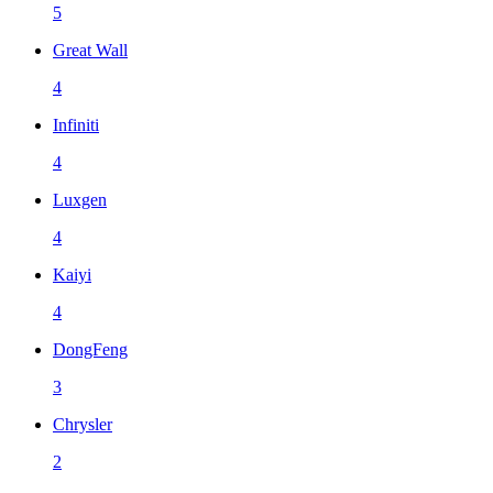
5
Great Wall
4
Infiniti
4
Luxgen
4
Kaiyi
4
DongFeng
3
Chrysler
2