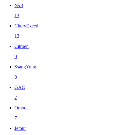
УАЗ
13
CheryExeed
13
Citroen
9
SsangYong
8
GAC
7
Omoda
7
Jetour