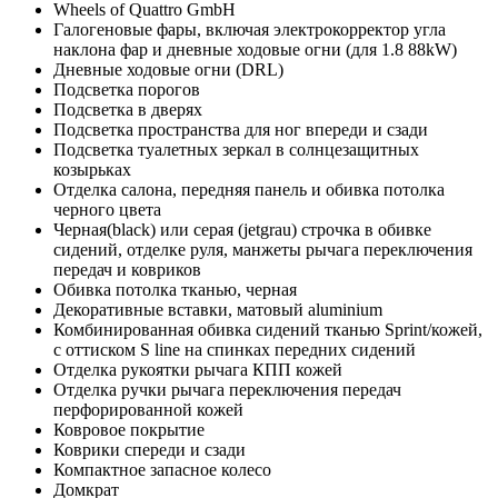
Wheels of Quattro GmbH
Галогеновые фары, включая электрокорректор угла
наклона фар и дневные ходовые огни (для 1.8 88kW)
Дневные ходовые огни (DRL)
Подсветка порогов
Подсветка в дверях
Подсветка пространства для ног впереди и сзади
Подсветка туалетных зеркал в солнцезащитных
козырьках
Отделка салона, передняя панель и обивка потолка
черного цвета
Черная(black) или серая (jetgrau) строчка в обивке
сидений, отделке руля, манжеты рычага переключения
передач и ковриков
Обивка потолка тканью, черная
Декоративные вставки, матовый aluminium
Комбинированная обивка сидений тканью Sprint/кожей,
с оттиском S line на спинках передних сидений
Отделка рукоятки рычага КПП кожей
Отделка ручки рычага переключения передач
перфорированной кожей
Ковровое покрытие
Коврики спереди и сзади
Компактное запасное колесо
Домкрат