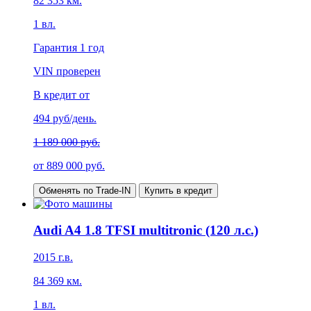
82 353
км.
1
вл.
Гарантия
1 год
VIN проверен
В кредит от
494
руб/день.
1 189 000 руб.
от
889 000
руб.
Обменять по Trade-IN
Купить в кредит
Audi A4 1.8 TFSI multitronic (120 л.с.)
2015
г.в.
84 369
км.
1
вл.