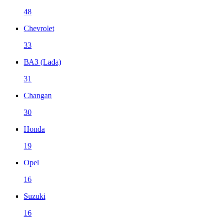
48
Chevrolet
33
ВАЗ (Lada)
31
Changan
30
Honda
19
Opel
16
Suzuki
16