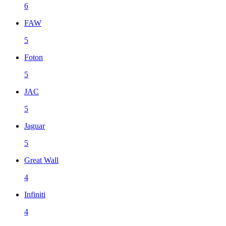
6
FAW
5
Foton
5
JAC
5
Jaguar
5
Great Wall
4
Infiniti
4