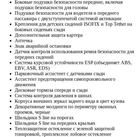
Боковые подушки безопасности передние, включая
подушки безопасности для головы
Подушки безопасности для водителя и переднего
пассажира с двухступенчатой системой активации
Крепления для детских сидений ISOFIX и Top Tether на
боковых сиденьях сзади
Дополнительная защита картера
Аптечка
Знак аварийной остановки
Датчик контроля использования ремня безопасности для
передних сидений
Система курсовой устойчивости ESP (объединяет ABS,
EBV, ASR, EDS)
Парковочный ассистент с датчиками сзади
Ассистент предотвращения самопроизвольного
движения
Дисковые тормоза спереди и сзади
Система контроля давления в шинах
Корпуса внешних зеркал заднего вида в цвет кузова
Декоративные молдинги по периметру оконных
проемов, черные
Шильдики S line на порогах
Шильдики S line на передних крыльях
Теплозащитное остекление с зеленой защитной
тонировкой, триплексное лобовое остекление