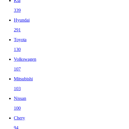
Kia
339
Hyundai
291
Toyota
130
Volkswagen
107
Mitsubishi
103
Nissan
100
Chery
94