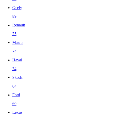
Geely
89
Renault
75
Mazda
74
Haval
74
Skoda
64
Ford
60
Lexus