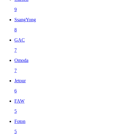
9
SsangYong
8
GAC
7
Omoda
7
Jetour
6
FAW
5
Foton
5