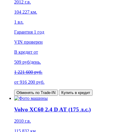
2012
г.в.
104 227
км.
1
вл.
Гарантия
1 год
VIN проверен
В кредит от
509
руб/день.
1 221 600 руб.
от
916 200
руб.
Обменять по Trade-IN
Купить в кредит
Volvo XC60 2.4 D AT (175 л.с.)
2010
г.в.
115 832
км.