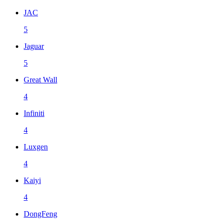
JAC
5
Jaguar
5
Great Wall
4
Infiniti
4
Luxgen
4
Kaiyi
4
DongFeng