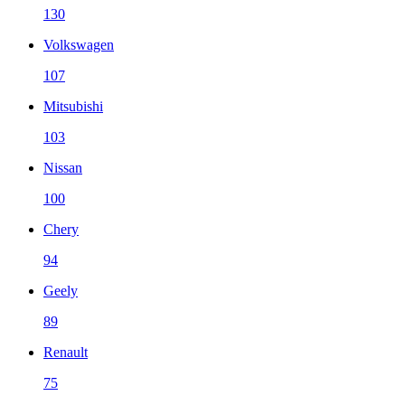
130
Volkswagen
107
Mitsubishi
103
Nissan
100
Chery
94
Geely
89
Renault
75