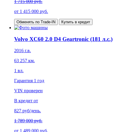
1 715 000 руб.
от
1 415 000
руб.
Обменять по Trade-IN
Купить в кредит
Volvo XC60 2.0 D4 Geartronic (181 л.с.)
2016
г.в.
63 257
км.
1
вл.
Гарантия
1 год
VIN проверен
В кредит от
827
руб/день.
1 789 000 руб.
от
1 489 000
руб.