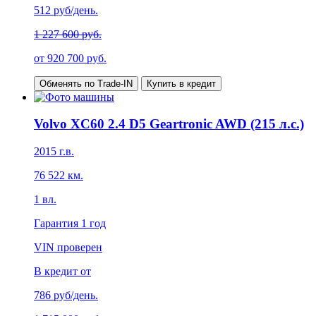
512
руб/день.
1 227 600 руб.
от
920 700
руб.
Обменять по Trade-IN
Купить в кредит
Volvo XC60 2.4 D5 Geartronic AWD (215 л.с.)
2015
г.в.
76 522
км.
1
вл.
Гарантия
1 год
VIN проверен
В кредит от
786
руб/день.