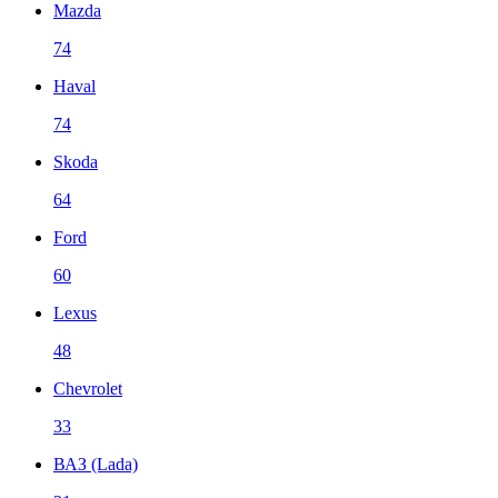
Mazda
74
Haval
74
Skoda
64
Ford
60
Lexus
48
Chevrolet
33
ВАЗ (Lada)