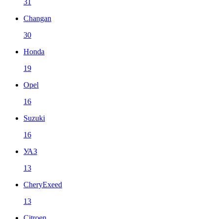
31
Changan
30
Honda
19
Opel
16
Suzuki
16
УАЗ
13
CheryExeed
13
Citroen