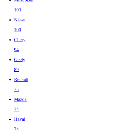
103
Nissan
100
Chery
94
Geely
89
Renault
75
Mazda
74
Haval
74