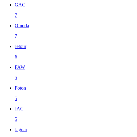
GAC
7
Omoda
7
Jetour
6
FAW
5
Foton
5
JAC
5
Jaguar