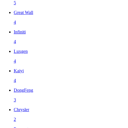
5
Great Wall
4
Infiniti
4
Luxgen
4
Kaiyi
4
DongFeng
3
Chrysler
2