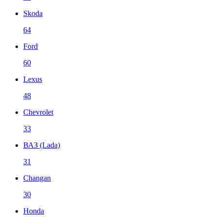
Skoda
64
Ford
60
Lexus
48
Chevrolet
33
ВАЗ (Lada)
31
Changan
30
Honda