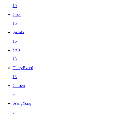
19
Opel
16
Suzuki
16
УАЗ
13
CheryExeed
13
Citroen
9
SsangYong
8