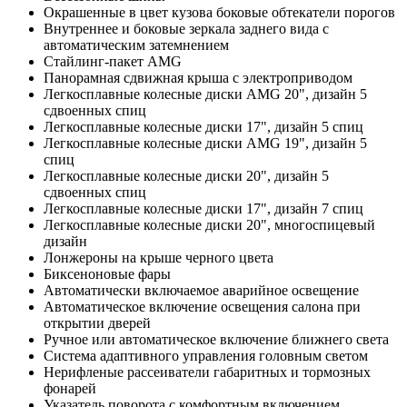
Окрашенные в цвет кузова боковые обтекатели порогов
Внутреннее и боковые зеркала заднего вида с
автоматическим затемнением
Стайлинг-пакет AMG
Панорамная сдвижная крыша с электроприводом
Легкосплавные колесные диски AMG 20", дизайн 5
сдвоенных спиц
Легкосплавные колесные диски 17", дизайн 5 спиц
Легкосплавные колесные диски AMG 19", дизайн 5
спиц
Легкосплавные колесные диски 20", дизайн 5
сдвоенных спиц
Легкосплавные колесные диски 17", дизайн 7 спиц
Легкосплавные колесные диски 20", многоспицевый
дизайн
Лонжероны на крыше черного цвета
Биксеноновые фары
Автоматически включаемое аварийное освещение
Автоматическое включение освещения салона при
открытии дверей
Ручное или автоматическое включение ближнего света
Система адаптивного управления головным светом
Нерифленые рассеиватели габаритных и тормозных
фонарей
Указатель поворота с комфортным включением