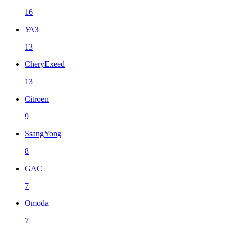
16
УАЗ
13
CheryExeed
13
Citroen
9
SsangYong
8
GAC
7
Omoda
7