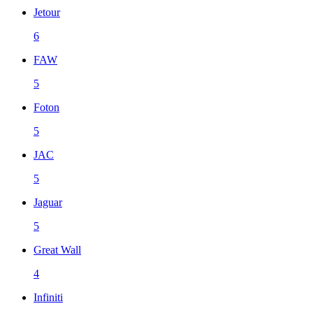
Jetour
6
FAW
5
Foton
5
JAC
5
Jaguar
5
Great Wall
4
Infiniti