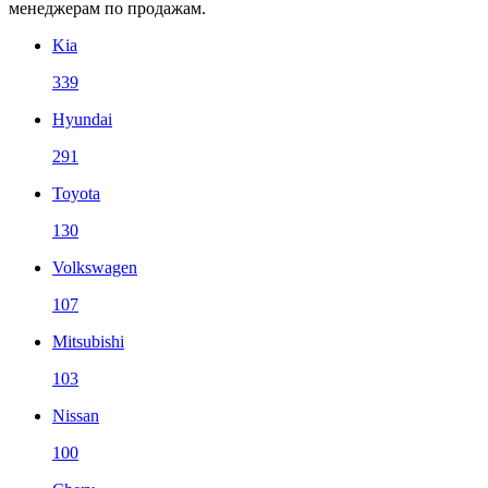
менеджерам по продажам.
Kia
339
Hyundai
291
Toyota
130
Volkswagen
107
Mitsubishi
103
Nissan
100