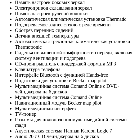
Память настроек боковых зеркал
Электропривод складывания зеркал
Память настроек рулевой колонки
Автоматическая климатическая установка Thermatic
Подогреваемое заднее стекло с реле времени
Обогрев передних сидений
Датчик внешней температуры
Автоматическая трехзонная климатическая установка
Thermotronic
Сиденья повышенной комфортности спереди, включая
систему вентиляции и подогрева
CD-проигрыватель с поддержкой формата MP3
Клавиатура телефона
Интерфейс Bluetooth с функцией Hands-free
Подготовка для установки Becker map pilot
Мультимедийная система Comand Online с DVD-
чейнджером на 6 дисков
Мультимедийная система Comand Online
Навигационный модуль Becker map pilot
Мультимедийный интерфейс
TV-тюнер
Разъемы для подключения мультимедийной системы
сзади
Акустическая система Harman Kardon Logic 7
Audio 20 с CD-чейнджером на 6 дисков