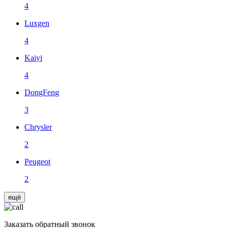
4
Luxgen
4
Kaiyi
4
DongFeng
3
Chrysler
2
Peugeot
2
ещё
Заказать
обратный звонок