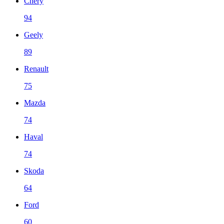
Chery
94
Geely
89
Renault
75
Mazda
74
Haval
74
Skoda
64
Ford
60