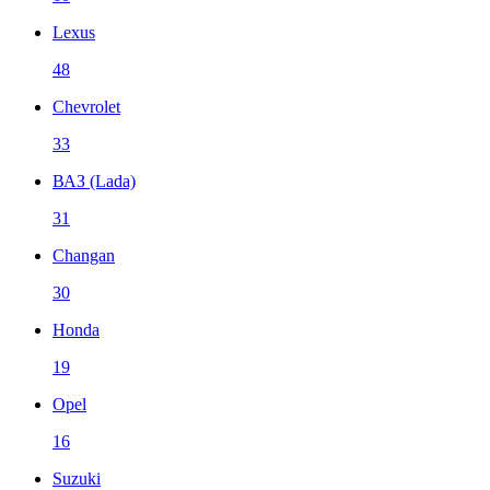
Lexus
48
Chevrolet
33
ВАЗ (Lada)
31
Changan
30
Honda
19
Opel
16
Suzuki