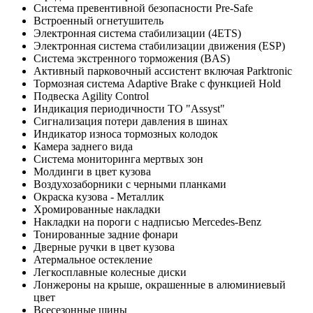
Система превентивной безопасности Pre-Safe
Встроенный огнетушитель
Электронная система стабилизации (4ETS)
Электронная система стабилизации движения (ESP)
Система экстренного торможения (BAS)
Активный парковочный ассистент включая Parktronic
Тормозная система Adaptive Brake с функцией Hold
Подвеска Agility Control
Индикация периодичности ТО "Assyst"
Сигнализация потери давления в шинах
Индикатор износа тормозных колодок
Камера заднего вида
Система мониторинга мертвых зон
Молдинги в цвет кузова
Воздухозаборники с черными планками
Окраска кузова - Металлик
Хромированные накладки
Накладки на пороги с надписью Mercedes-Benz
Тонированные задние фонари
Дверные ручки в цвет кузова
Атермальное остекление
Легкосплавные колесные диски
Лонжероны на крыше, окрашенные в алюминиевый
цвет
Всесезонные шины