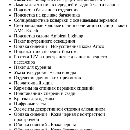
Лампы для чтения в передней и задней части салона
Подсветка багажного отделения
Подсветка на крышке багажника
Солнцезащитные козырьки с освещаемым зеркалом
Светодиодные ходовые огни в сочетании со cпорт-пакет
AMG Exterior
Подсветка салона Ambient Lighting
Пакет внутреннего освещения
Обивка сидений - Искусственная кожа Artico
Подлокотник спереди с боксом
Розетка 12V в пространстве для ног переднего
пассажира
Пакет для курения
Указатель уровня масла и воды
Отделение для мелких предметов
Перчаточный ящик
Карманы на спинках передних сидений
Подстаканник спереди и сзади
Крючки для одежды
Цифровые часы
Элементы декоративной отделки алюминием
Обивка сидений - Кожа черная с контрастной
прострочкой
Обивка сидений - Кожа черная
Обивка сидений - Кожа бежевая сахара