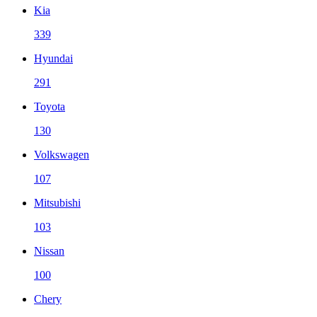
Kia
339
Hyundai
291
Toyota
130
Volkswagen
107
Mitsubishi
103
Nissan
100
Chery