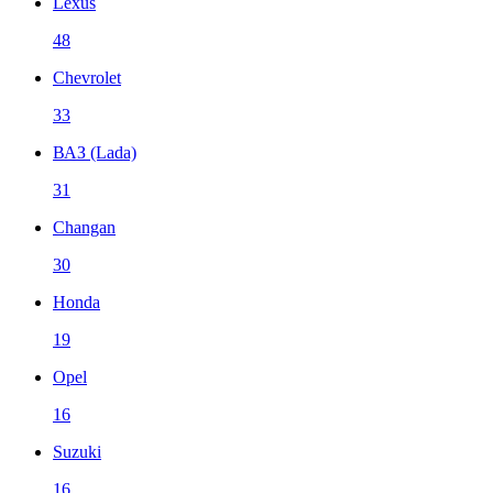
Lexus
48
Chevrolet
33
ВАЗ (Lada)
31
Changan
30
Honda
19
Opel
16
Suzuki
16