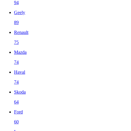
94
Geely
89
Renault
75
Mazda
74
Haval
74
Skoda
64
Ford
60