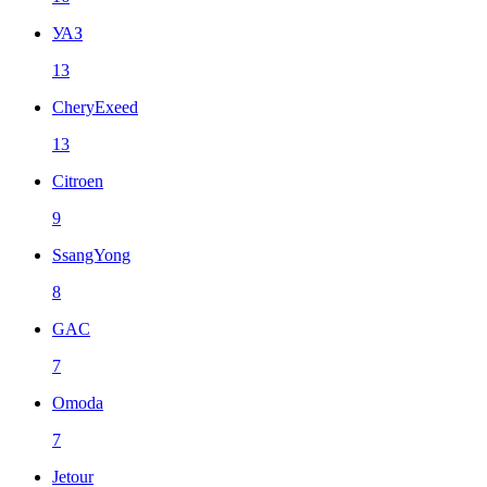
УАЗ
13
CheryExeed
13
Citroen
9
SsangYong
8
GAC
7
Omoda
7
Jetour