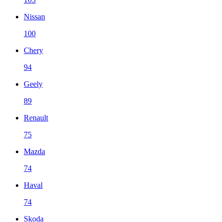
Nissan
100
Chery
94
Geely
89
Renault
75
Mazda
74
Haval
74
Skoda