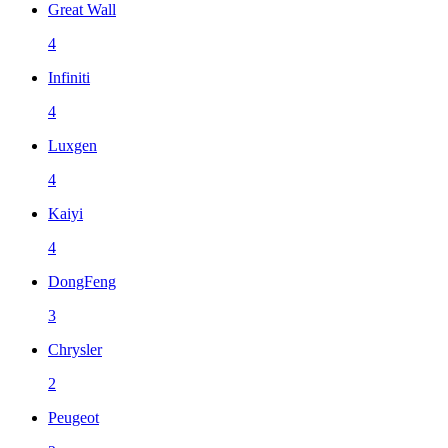
Great Wall
4
Infiniti
4
Luxgen
4
Kaiyi
4
DongFeng
3
Chrysler
2
Peugeot