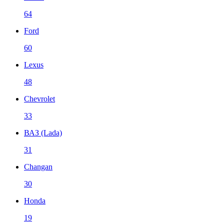
64
Ford
60
Lexus
48
Chevrolet
33
ВАЗ (Lada)
31
Changan
30
Honda
19