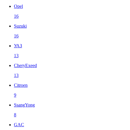
Opel
16
Suzuki
16
УАЗ
13
CheryExeed
13
Citroen
9
SsangYong
8
GAC