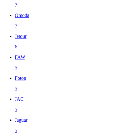
7
Omoda
7
Jetour
6
FAW
5
Foton
5
JAC
5
Jaguar
5