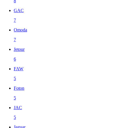
8
GAC
7
Omoda
7
Jetour
6
FAW
5
Foton
5
JAC
5
Jaguar