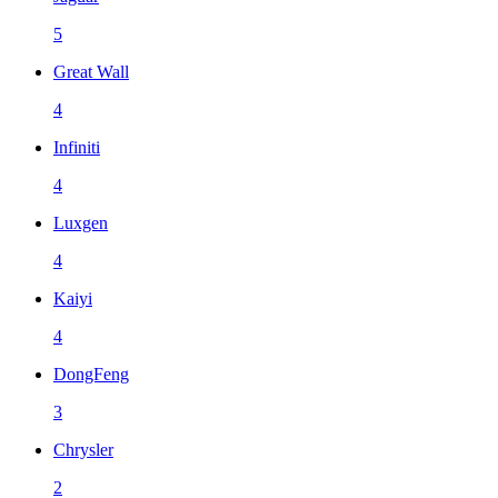
5
Great Wall
4
Infiniti
4
Luxgen
4
Kaiyi
4
DongFeng
3
Chrysler
2