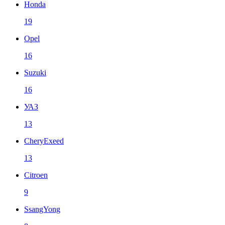
Honda
19
Opel
16
Suzuki
16
УАЗ
13
CheryExeed
13
Citroen
9
SsangYong