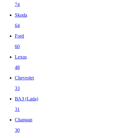
74
Skoda
64
Ford
60
Lexus
48
Chevrolet
33
ВАЗ (Lada)
31
Changan
30