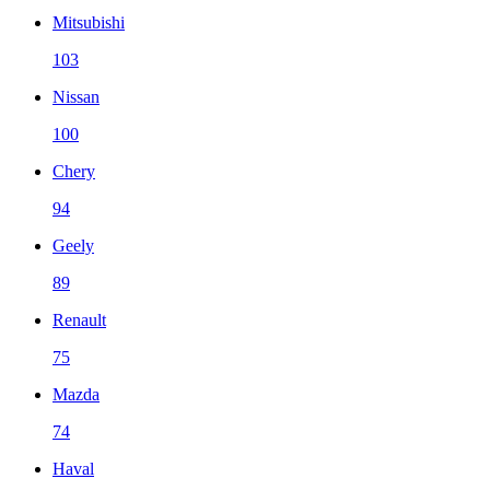
Mitsubishi
103
Nissan
100
Chery
94
Geely
89
Renault
75
Mazda
74
Haval