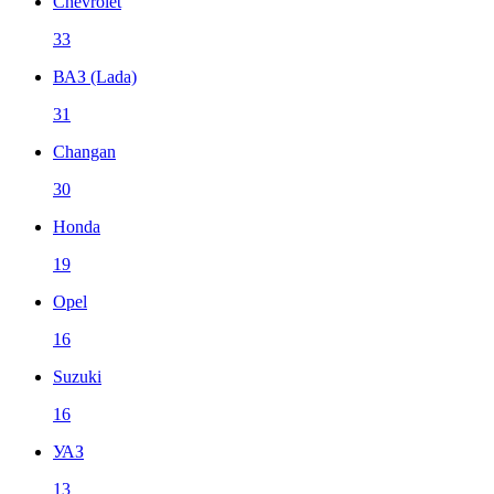
Chevrolet
33
ВАЗ (Lada)
31
Changan
30
Honda
19
Opel
16
Suzuki
16
УАЗ
13