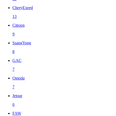
CheryExeed
13
Citroen
9
SsangYong
8
GAC
7
Omoda
7
Jetour
6
FAW