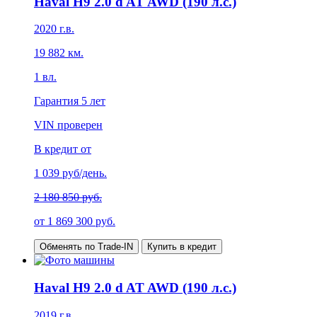
Haval H9 2.0 d AT AWD (190 л.с.)
2020
г.в.
19 882
км.
1
вл.
Гарантия
5 лет
VIN проверен
В кредит от
1 039
руб/день.
2 180 850 руб.
от
1 869 300
руб.
Обменять по Trade-IN
Купить в кредит
Haval H9 2.0 d AT AWD (190 л.с.)
2019
г.в.