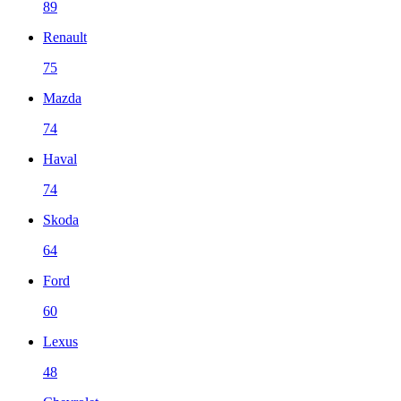
89
Renault
75
Mazda
74
Haval
74
Skoda
64
Ford
60
Lexus
48