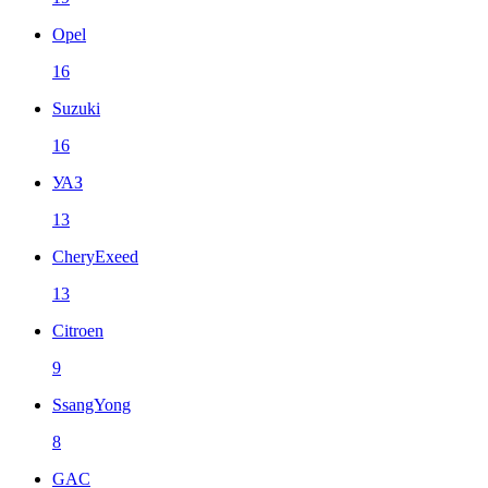
Opel
16
Suzuki
16
УАЗ
13
CheryExeed
13
Citroen
9
SsangYong
8
GAC