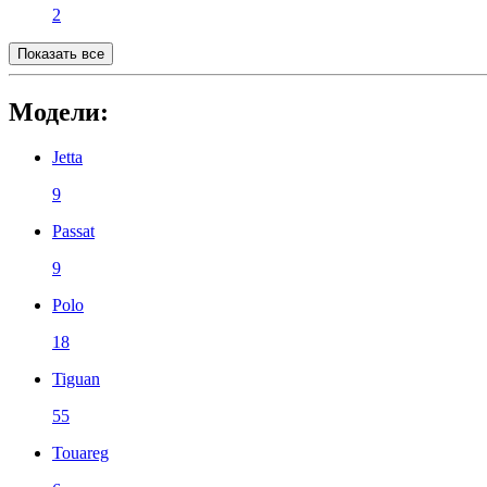
2
Показать все
Модели:
Jetta
9
Passat
9
Polo
18
Tiguan
55
Touareg