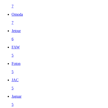
7
Omoda
7
Jetour
6
FAW
5
Foton
5
JAC
5
Jaguar
5