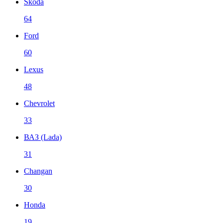
Skoda
64
Ford
60
Lexus
48
Chevrolet
33
ВАЗ (Lada)
31
Changan
30
Honda
19