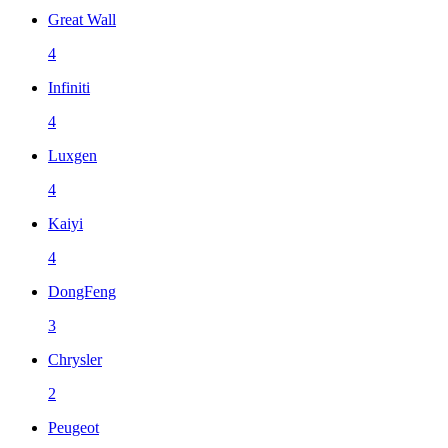
Great Wall
4
Infiniti
4
Luxgen
4
Kaiyi
4
DongFeng
3
Chrysler
2
Peugeot