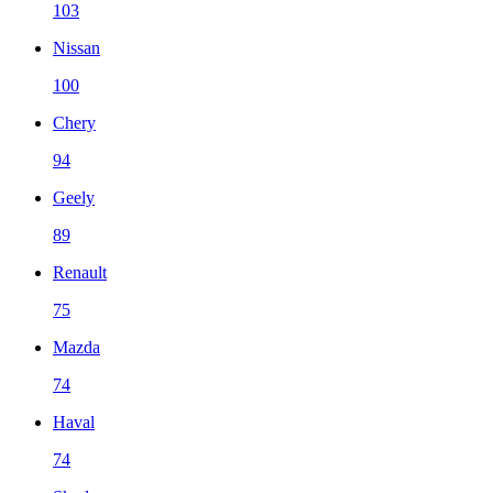
103
Nissan
100
Chery
94
Geely
89
Renault
75
Mazda
74
Haval
74