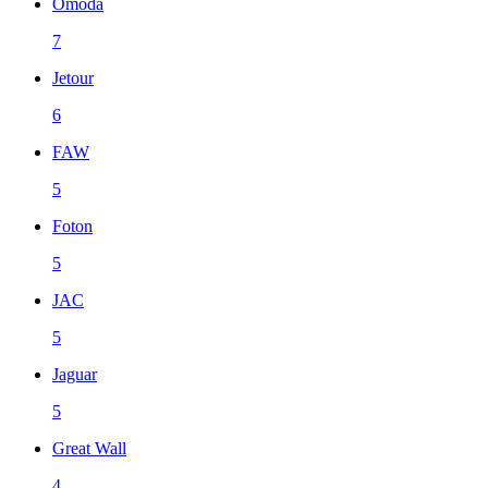
Omoda
7
Jetour
6
FAW
5
Foton
5
JAC
5
Jaguar
5
Great Wall
4