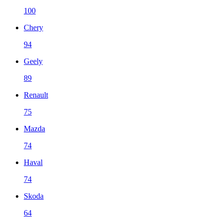
100
Chery
94
Geely
89
Renault
75
Mazda
74
Haval
74
Skoda
64