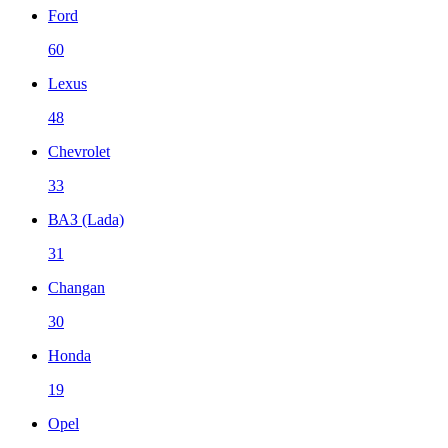
Ford
60
Lexus
48
Chevrolet
33
ВАЗ (Lada)
31
Changan
30
Honda
19
Opel