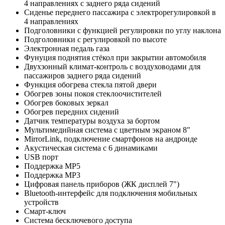
4 направлениях с заднего ряда сидений
Сиденье переднего пассажира с электрорегулировкой в
4 направлениях
Подголовники с функцией регулировки по углу наклона
Подголовники с регулировкой по высоте
Электронная педаль газа
Фунуция поднятия стёкол при закрытии автомобиля
Двухзонный климат-контроль с воздуховодами для
пассажиров заднего ряда сидений
Функция обогрева стекла пятой двери
Обогрев зоны покоя стеклоочистителей
Обогрев боковых зеркал
Обогрев передних сидений
Датчик температуры воздуха за бортом
Мультимедийная система c цветным экраном 8"
MirrorLink, подключение смартфонов на андроиде
Акустическая система c 6 динамиками
USB порт
Поддержка MP5
Поддержка MP3
Цифровая панель приборов (ЖК дисплей 7")
Bluetooth-интерфейс для подключения мобильных
устройств
Смарт-ключ
Система бесключевого доступа