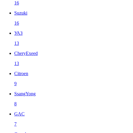
16
Suzuki
16
УАЗ
13
CheryExeed
13
Citroen
9
SsangYong
8
GAC
7