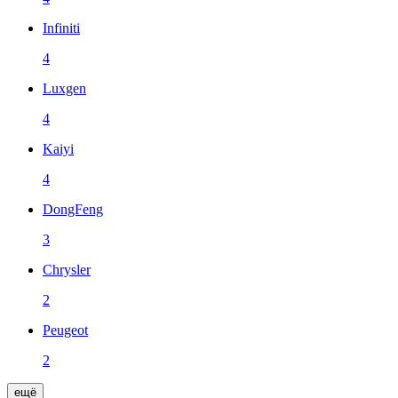
Infiniti
4
Luxgen
4
Kaiyi
4
DongFeng
3
Chrysler
2
Peugeot
2
ещё