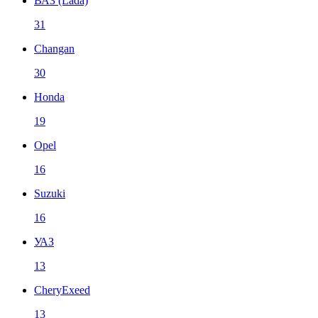
ВАЗ (Lada)
31
Changan
30
Honda
19
Opel
16
Suzuki
16
УАЗ
13
CheryExeed
13