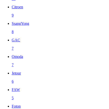
Citroen
9
SsangYong
8
GAC
7
Omoda
7
Jetour
6
FAW
5
Foton