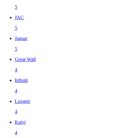
5
JAC
5
Jaguar
5
Great Wall
4
Infiniti
4
Luxgen
4
Kaiyi
4