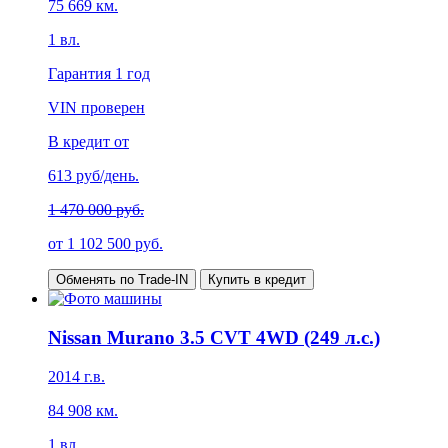
75 669
км.
1
вл.
Гарантия
1 год
VIN проверен
В кредит от
613
руб/день.
1 470 000 руб.
от
1 102 500
руб.
Обменять по Trade-IN
Купить в кредит
Nissan Murano 3.5 CVT 4WD (249 л.с.)
2014
г.в.
84 908
км.
1
вл.