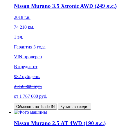
Nissan Murano 3.5 Xtronic AWD (249 л.с.)
2018
г.в.
74 210
км.
1
вл.
Гарантия
3 года
VIN проверен
В кредит от
982
руб/день.
2 356 800 руб.
от
1 767 600
руб.
Обменять по Trade-IN
Купить в кредит
Nissan Murano 2.5 AT 4WD (190 л.с.)