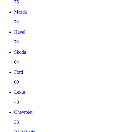
75
Mazda
74
Haval
74
Skoda
64
Ford
60
Lexus
48
Chevrolet
33