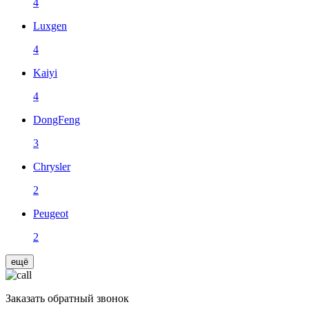
4
Luxgen
4
Kaiyi
4
DongFeng
3
Chrysler
2
Peugeot
2
ещё
Заказать
обратный звонок