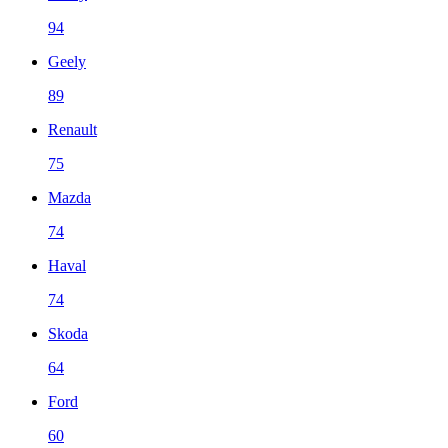
94
Geely
89
Renault
75
Mazda
74
Haval
74
Skoda
64
Ford
60