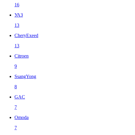
16
УАЗ
13
CheryExeed
13
Citroen
9
SsangYong
8
GAC
7
Omoda
7