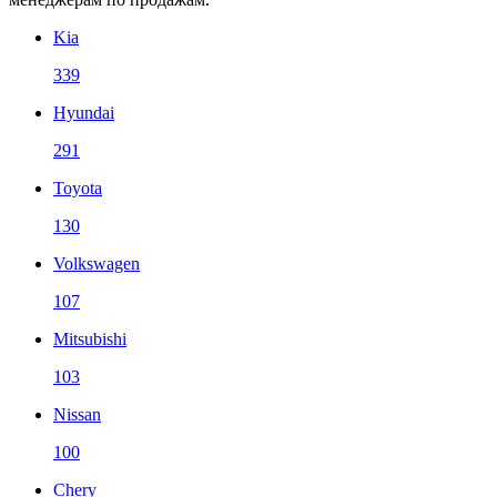
Kia
339
Hyundai
291
Toyota
130
Volkswagen
107
Mitsubishi
103
Nissan
100
Chery