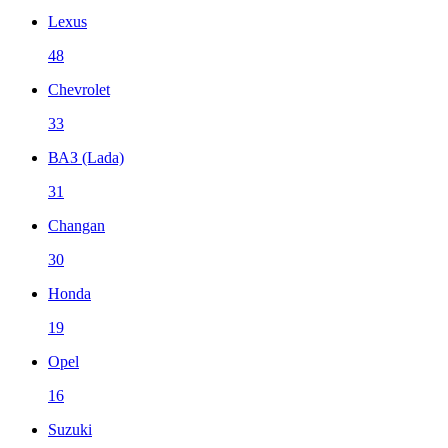
Lexus
48
Chevrolet
33
ВАЗ (Lada)
31
Changan
30
Honda
19
Opel
16
Suzuki