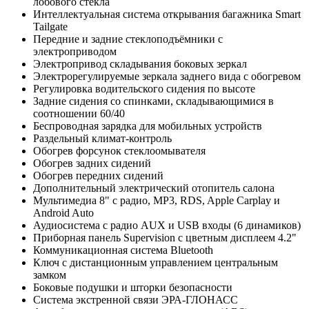
лобового стекла
Интеллектуальная система открывания багажника Smart
Tailgate
Передние и задние стеклоподъёмники с
электроприводом
Электропривод складывания боковых зеркал
Электрорегулируемые зеркала заднего вида с обогревом
Регулировка водительского сидения по высоте
Задние сидения со спинками, складывающимися в
соотношении 60/40
Беспроводная зарядка для мобильных устройств
Раздельный климат-контроль
Обогрев форсунок стеклоомывателя
Обогрев задних сидений
Обогрев передних сидений
Дополнительный электрический отопитель салона
Мультимедиа 8" с радио, MP3, RDS, Apple Carplay и
Android Auto
Аудиосистема с радио AUX и USB входы (6 динамиков)
Приборная панель Supervision с цветным дисплеем 4.2"
Коммуникационная система Bluetooth
Ключ с дистанционным управлением центральным
замком
Боковые подушки и шторки безопасности
Система экстренной связи ЭРА-ГЛОНАСС