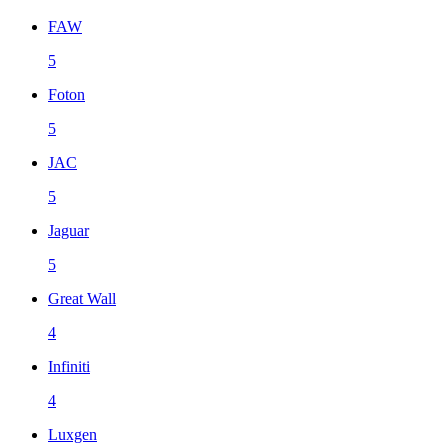
FAW
5
Foton
5
JAC
5
Jaguar
5
Great Wall
4
Infiniti
4
Luxgen