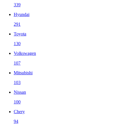
339
Hyundai
291
Toyota
130
Volkswagen
107
Mitsubishi
103
Nissan
100
Chery
94