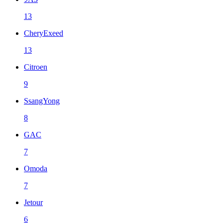
13
CheryExeed
13
Citroen
9
SsangYong
8
GAC
7
Omoda
7
Jetour
6