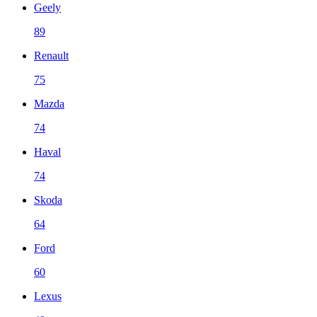
Geely
89
Renault
75
Mazda
74
Haval
74
Skoda
64
Ford
60
Lexus