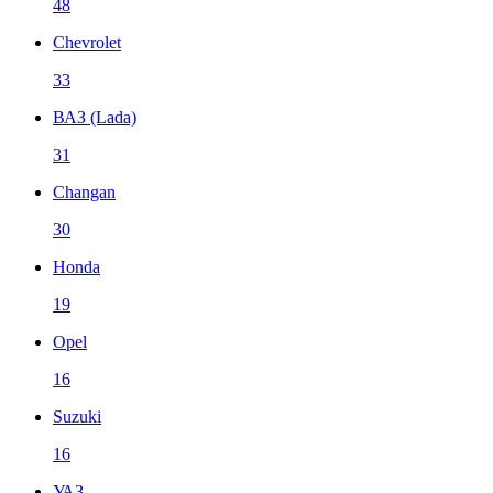
48
Chevrolet
33
ВАЗ (Lada)
31
Changan
30
Honda
19
Opel
16
Suzuki
16
УАЗ