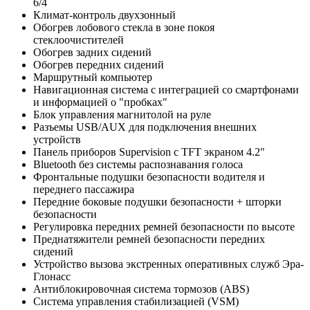
6/4
Климат-контроль двухзонный
Обогрев лобового стекла в зоне покоя
стеклоочистителей
Обогрев задних сидений
Обогрев передних сидений
Маршрутный компьютер
Навигационная система с интеграцией со смартфонами
и информацией о "пробках"
Блок управления магнитолой на руле
Разъемы USB/AUX для подключения внешних
устройств
Панель приборов Supervision с TFT экраном 4.2"
Bluetooth без системы распознавания голоса
Фронтальные подушки безопасности водителя и
переднего пассажира
Передние боковые подушки безопасности + шторки
безопасности
Регулировка передних ремней безопасности по высоте
Преднатяжители ремней безопасности передних
сидений
Устройство вызова экстренных оперативных служб Эра-
Глонасс
Антиблокировочная система тормозов (ABS)
Система управления стабилизацией (VSM)