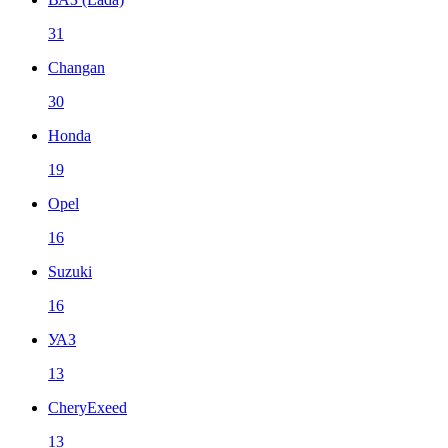
31
Changan
30
Honda
19
Opel
16
Suzuki
16
УАЗ
13
CheryExeed
13