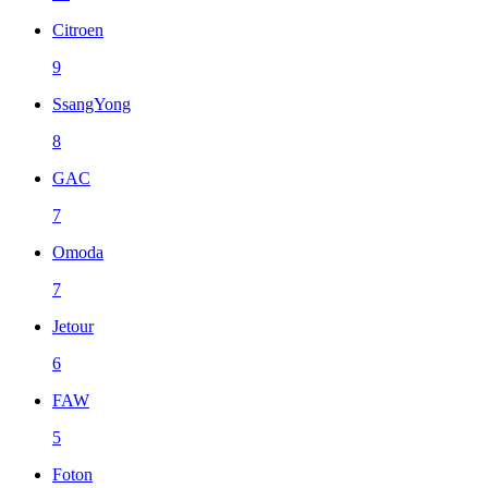
Citroen
9
SsangYong
8
GAC
7
Omoda
7
Jetour
6
FAW
5
Foton