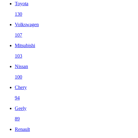
Toyota
130
Volkswagen
107
Mitsubishi
103
Nissan
100
Chery
94
Geely
89
Renault