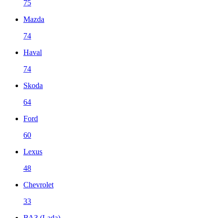
75
Mazda
74
Haval
74
Skoda
64
Ford
60
Lexus
48
Chevrolet
33
ВАЗ (Lada)