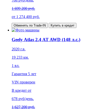
708
руб/день.
1 699 200 руб.
от
1 274 400
руб.
Обменять по Trade-IN
Купить в кредит
Geely Atlas 2.4 AT AWD (148 л.с.)
2020
г.в.
19 233
км.
1
вл.
Гарантия
5 лет
VIN проверен
В кредит от
678
руб/день.
1 627 200 руб.