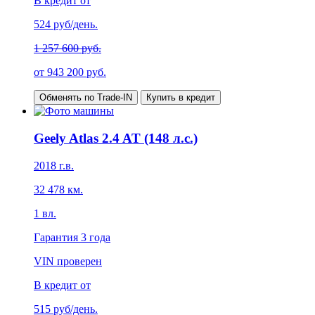
В кредит от
524
руб/день.
1 257 600 руб.
от
943 200
руб.
Обменять по Trade-IN
Купить в кредит
Geely Atlas 2.4 AT (148 л.с.)
2018
г.в.
32 478
км.
1
вл.
Гарантия
3 года
VIN проверен
В кредит от
515
руб/день.