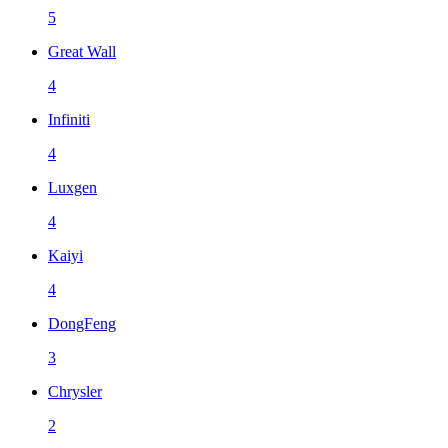
5
Great Wall
4
Infiniti
4
Luxgen
4
Kaiyi
4
DongFeng
3
Chrysler
2