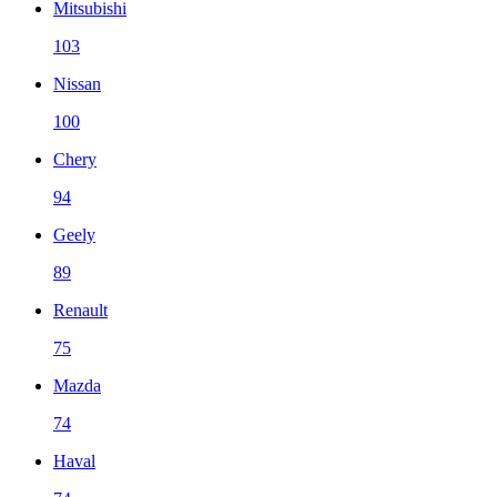
Mitsubishi
103
Nissan
100
Chery
94
Geely
89
Renault
75
Mazda
74
Haval