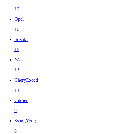
19
Opel
16
Suzuki
16
УАЗ
13
CheryExeed
13
Citroen
9
SsangYong
8