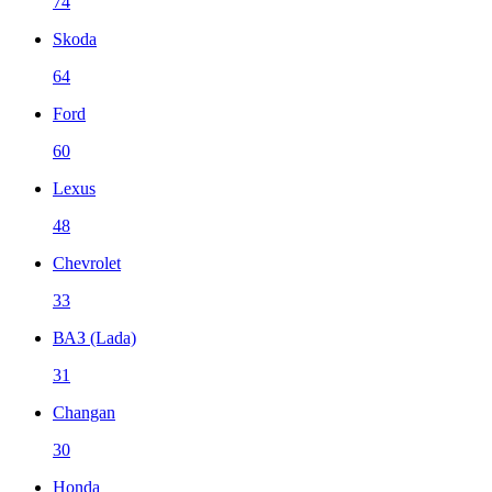
74
Skoda
64
Ford
60
Lexus
48
Chevrolet
33
ВАЗ (Lada)
31
Changan
30
Honda