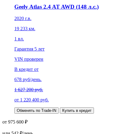
Geely Atlas 2.4 AT AWD (148 л.с.)
2020
г.в.
19 233
км.
1
вл.
Гарантия
5 лет
VIN проверен
В кредит от
678
руб/день.
1 627 200 руб.
от
1 220 400
руб.
Обменять по Trade-IN
Купить в кредит
от 975 600 ₽
или
542
₽/день.