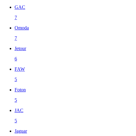
GAC
7
Omoda
7
Jetour
6
FAW
5
Foton
5
JAC
5
Jaguar